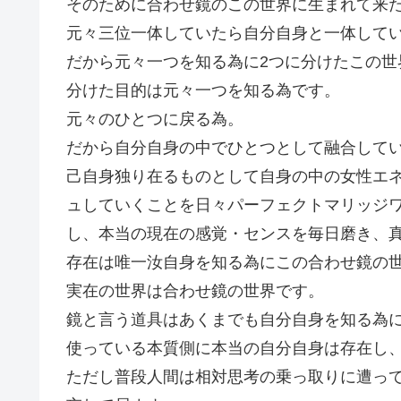
そのために合わせ鏡のこの世界に生まれて来
元々三位一体していたら自分自身と一体して
だから元々一つを知る為に2つに分けたこの世
分けた目的は元々一つを知る為です。
元々のひとつに戻る為。
だから自分自身の中でひとつとして融合して
己自身独り在るものとして自身の中の女性エ
ュしていくことを日々パーフェクトマリッジ
し、本当の現在の感覚・センスを毎日磨き、
存在は唯一汝自身を知る為にこの合わせ鏡の
実在の世界は合わせ鏡の世界です。
鏡と言う道具はあくまでも自分自身を知る為
使っている本質側に本当の自分自身は存在し
ただし普段人間は相対思考の乗っ取りに遭っ